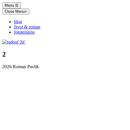
Skip
Menu
☰
to
Close Menu
×
content
blog
život & roman
fototerapija
2
2026 Roman Pavlik