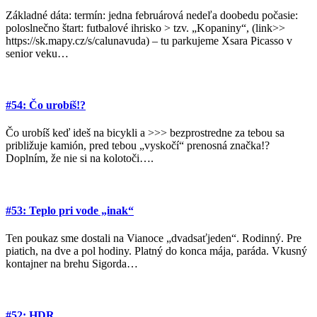
Základné dáta: termín: jedna februárová nedeľa doobedu počasie:
poloslnečno štart: futbalové ihrisko > tzv. „Kopaniny“, (link>>
https://sk.mapy.cz/s/calunavuda) – tu parkujeme Xsara Picasso v
senior veku…
#54: Čo urobíš!?
Čo urobíš keď ideš na bicykli a >>> bezprostredne za tebou sa
približuje kamión, pred tebou „vyskočí“ prenosná značka!?
Doplním, že nie si na kolotoči….
#53: Teplo pri vode „inak“
Ten poukaz sme dostali na Vianoce „dvadsaťjeden“. Rodinný. Pre
piatich, na dve a pol hodiny. Platný do konca mája, paráda. Vkusný
kontajner na brehu Sigorda…
#52: HDR