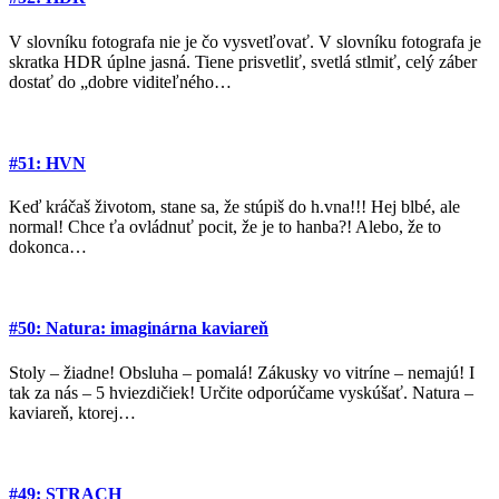
V slovníku fotografa nie je čo vysvetľovať. V slovníku fotografa je
skratka HDR úplne jasná. Tiene prisvetliť, svetlá stlmiť, celý záber
dostať do „dobre viditeľného…
#51: HVN
Keď kráčaš životom, stane sa, že stúpiš do h.vna!!! Hej blbé, ale
normal! Chce ťa ovládnuť pocit, že je to hanba?! Alebo, že to
dokonca…
#50: Natura: imaginárna kaviareň
Stoly – žiadne! Obsluha – pomalá! Zákusky vo vitríne – nemajú! I
tak za nás – 5 hviezdičiek! Určite odporúčame vyskúšať. Natura –
kaviareň, ktorej…
#49: STRACH