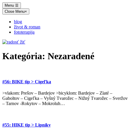
Skip
Menu
☰
to
Close Menu
×
content
blog
život & roman
fototerapija
Kategória:
Nezaradené
#56: BIKE tip > Cigeľka
>vlakom: Prešov – Bardejov >bicyklom: Bardejov – Zlaté –
Gaboltov – Cigeľka – Vyšný Tvarožec – Nižný Tvarožec – Sveržov
– Tarnov -Rokytov – Mokroluh…
#55: HIKE tip > Lipníky